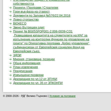
собствеността
Проекти / Програми / Стратегии
Гори във фаза на старост
Документи по Заповед №576/22.04.2016
Ловно стопанство
BIO4ECO
Звено Вътрешен одит
Проект № BG05SFOP001-2.006-0039-CO1
„Повишаване капацитета на служителите на ИАГ за
изпълнение на контролни функции по управление на
горите“ по Оперативна програма „Добро управление“,
съфинансиран от Европейския социален фонд на
Европейския съюз.
ЗДОИ
Мнения, становища, позиции
Обща информация
План извлечения
Предписания
Извършени проверки
(отваря се в нов прозорец)
Декларации по чл.12 от ЗПУКИ
(отваря се в нов прозорец)
Декларации по чл. 35 от ЗПКОНПИ
© 2000-2026 - РДГ Велико Търново |
Условия за ползване