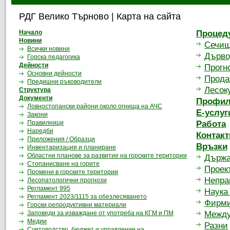
РДГ Велико Търново | Карта на сайта
Начало
Процед
Новини
Сечи
Всички новини
Дърво
Горска педагогика
Дейности
Прогн
Основни дейности
Прода
Предишни ръководители
Лесок
Структура
Документи
Профил
Ловностопански райони около огнищa на АЧС
Е-услуг
Закони
Правилници
Работа
Наредби
Контакт
Приложения / Образци
Връзки
Инвентаризация и планиране
Областни планове за развитие на горските територии
Държа
Стопанисване на горите
Проек
Промени в горските територии
Непра
Лесопатологични прогнози
Регламент 995
Наука
Регламент 2023/1115 за обезлесяването
Фирм
Горски репродуктивни материали
Заповеди за изваждане от употреба на КГМ и ПМ
Между
Медии
Разни
Счетоводство, бюджет и управление на