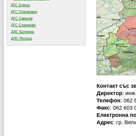
ДГС Елена
ДГС Плачковци
ДГС Свищов
ДГС Севлиево
ДЛС Болярка
ДЛС Росица
Контакт със з
Директор
: ин
Телефон
: 062 
Факс
: 062 603 
Електронна п
Адрес
: гр. Ве