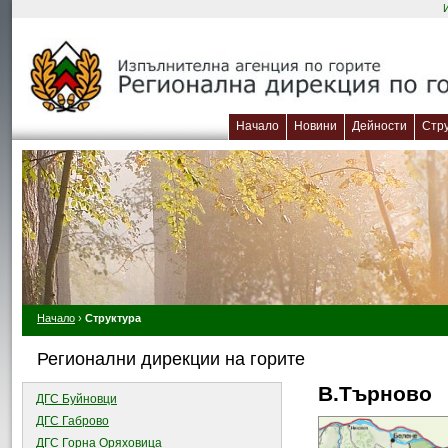
Начало
Новини
Дейности
Стр
Начало
›
Структура
Регионални дирекции на горите
В.Търново
ДГС Буйновци
ДГС Габрово
ДГС Горна Оряховица