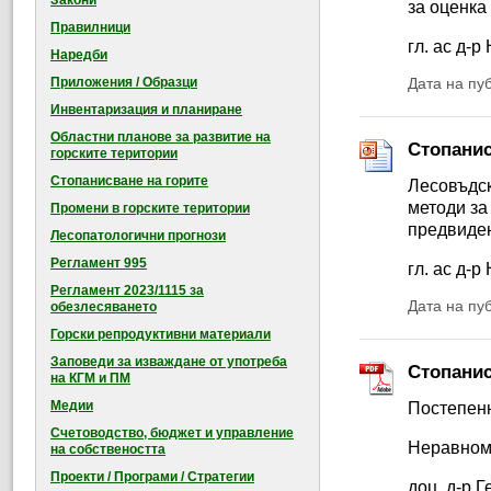
Закони
за оценка
Правилници
гл. ас д-
Наредби
Приложения / Образци
Дата на пу
Инвентаризация и планиране
Областни планове за развитие на
Стопанис
горските територии
Стопанисване на горите
Лесовъдск
методи за
Промени в горските територии
предвиден
Лесопатологични прогнози
Регламент 995
гл. ас д-
Регламент 2023/1115 за
Дата на пу
обезлесяването
Горски репродуктивни материали
Заповеди за изваждане от употреба
Стопанис
на КГМ и ПМ
Медии
Постепенн
Счетоводство, бюджет и управление
Неравноме
на собствеността
Проекти / Програми / Стратегии
доц. д-р 