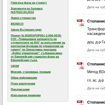
Гори във фаза на старост
Дата на пу
Документи по Заповед
№576/22.04.2016
Ловно стопанство
Стопанис
BIO4ECO
Трансформ
Звено Вътрешен одит
насаждени
Проект № BG05SFOP001-2.006-0039-
CO1 „Повишаване капацитета на
доц. д-р 
служителите на ИАГ за изпълнение на
контролни функции по управление на
горите“ по Оперативна програма
Дата на пу
„Добро управление“, съфинансиран
от Европейския социален фонд на
Европейския съюз.
Стопанис
ЗДОИ
Метод BDq
Мнения, становища, позиции
Обща информация
гл. ас. д
План извлечения
Дата на пу
Предписания
Извършени проверки
Стопанис