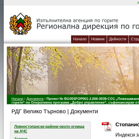
Начало
Новини
Дейности
Стр
Начало
›
Документи
›
Проект № BG05SFOP001-2.006-0039-CO1 „Повишаване 
горите“ по Оперативна програма „Добро управление“, съфинансиран от
РДГ Велико Търново | Документи
Стопанис
Ловностопански райони около огнищa
на АЧС
Индекси з