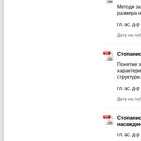
Методи за
размера н
гл. ас. д
Дата на пу
Стопанис
Понятие з
характери
структури.
гл. ас. д
Дата на пу
Стопанис
насажде
гл. ас. д