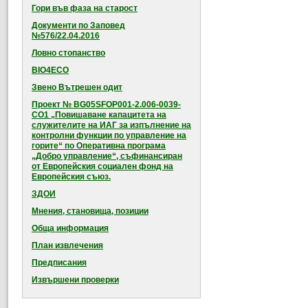
Гори във фаза на старост
Документи по Заповед
№576/22.04.2016
Ловно стопанство
BIO4ECO
Звено Вътрешен одит
Проект № BG05SFOP001-2.006-0039-
CO1 „Повишаване капацитета на
служителите на ИАГ за изпълнение на
контролни функции по управление на
горите“ по Оперативна програма
„Добро управление“, съфинансиран
от Европейския социален фонд на
Европейския съюз.
ЗДОИ
Мнения, становища, позиции
Обща информация
План извлечения
Предписания
Извършени проверки