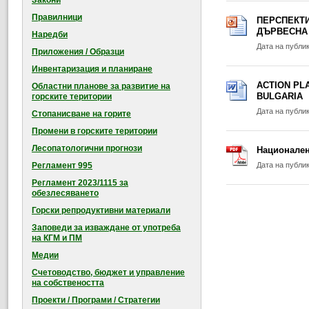
Закони
Правилници
ПЕРСПЕКТИ
ДЪРВЕСНА
Наредби
Дата на публи
Приложения / Образци
Инвентаризация и планиране
ACTION PL
Областни планове за развитие на
BULGARIA
горските територии
Дата на публи
Стопанисване на горите
Промени в горските територии
Лесопатологични прогнози
Национален 
Регламент 995
Дата на публи
Регламент 2023/1115 за
обезлесяването
Горски репродуктивни материали
Заповеди за изваждане от употреба
на КГМ и ПМ
Медии
Счетоводство, бюджет и управление
на собствеността
Проекти / Програми / Стратегии