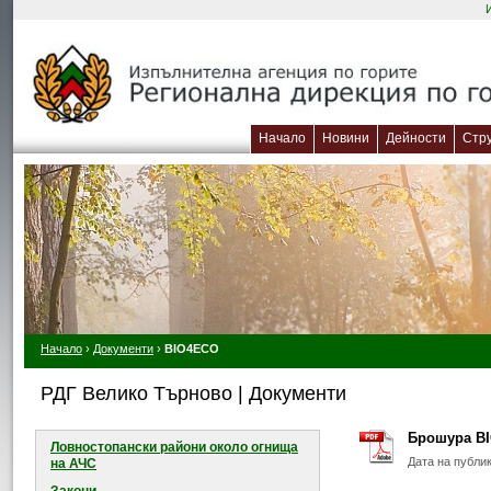
Начало
Новини
Дейности
Стр
Начало
›
Документи
›
BIO4ECO
РДГ Велико Търново | Документи
Брошура B
Ловностопански райони около огнищa
Дата на публи
на АЧС